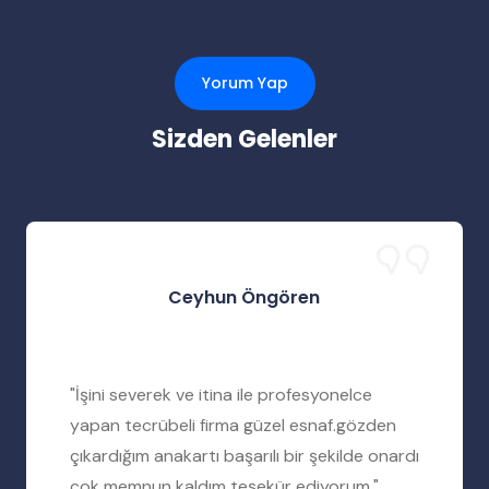
Yorum Yap
Sizden Gelenler
Ceyhun Öngören
"İşini severek ve itina ile profesyonelce
yapan tecrübeli firma güzel esnaf.gözden
çıkardığım anakartı başarılı bir şekilde onardı
çok memnun kaldım teşekür ediyorum."