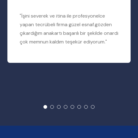
"İşini severek ve itina ile profesyonelce
yapan tecrübeli firma güzel esnaf.gözden
çıkardığım anakartı başarılı bir şekilde onardı
çok memnun kaldım teşekür ediyorum."