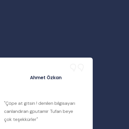
Ahmet Özkan
"Çöpe at gitsin ! denilen bilgisayarı
"Servis 
canlandıran gputamir Tufan beye
Tufan b
çok teşekkürler"
bir şekil