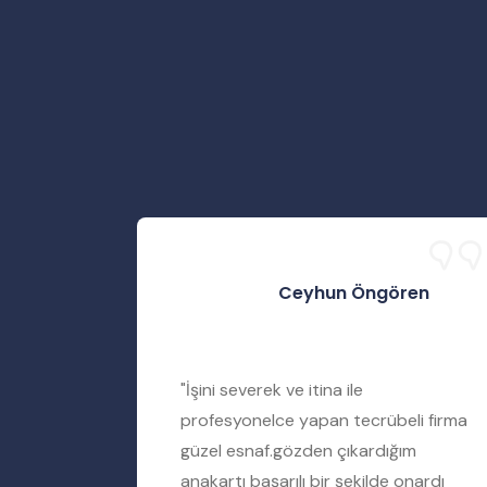
Ceyhun Öngören
rtımı
"İşini severek ve itina ile
iyere
profesyonelce yapan tecrübeli firma
amir
güzel esnaf.gözden çıkardığım
ımı tamir
anakartı başarılı bir şekilde onardı