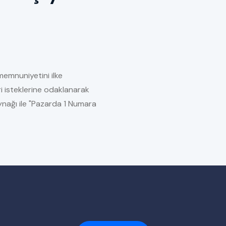
memnuniyetini ilke
i isteklerine odaklanarak
kaynağı ile "Pazarda 1 Numara