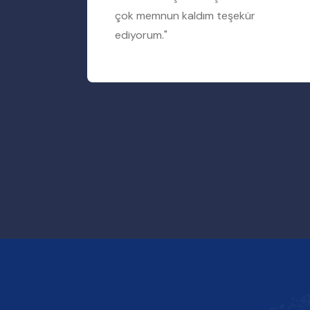
rum"
çok memnun kaldım teşekür
ediyorum."