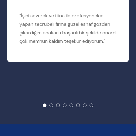
"İşini severek ve itina ile profesyonelce
yapan tecrübeli firma güzel esnaf.gözden
çıkardığım anakartı başarılı bir şekilde onardı
çok memnun kaldım teşekür ediyorum."