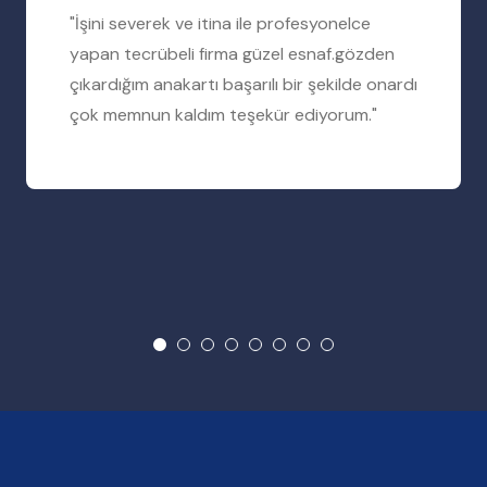
"İşini severek ve itina ile profesyonelce
yapan tecrübeli firma güzel esnaf.gözden
çıkardığım anakartı başarılı bir şekilde onardı
çok memnun kaldım teşekür ediyorum."