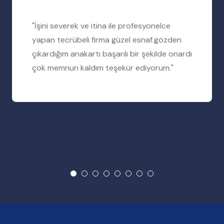
"İşini severek ve itina ile profesyonelce
yapan tecrübeli firma güzel esnaf.gözden
çıkardığım anakartı başarılı bir şekilde onardı
çok memnun kaldım teşekür ediyorum."