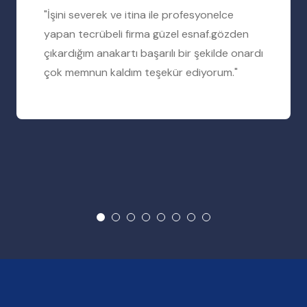
"İşini severek ve itina ile profesyonelce
yapan tecrübeli firma güzel esnaf.gözden
çıkardığım anakartı başarılı bir şekilde onardı
çok memnun kaldım teşekür ediyorum."