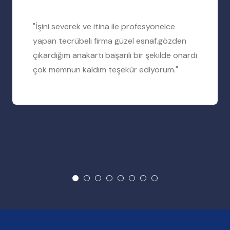
"İşini severek ve itina ile profesyonelce
yapan tecrübeli firma güzel esnaf.gözden
çıkardığım anakartı başarılı bir şekilde onardı
çok memnun kaldım teşekür ediyorum."