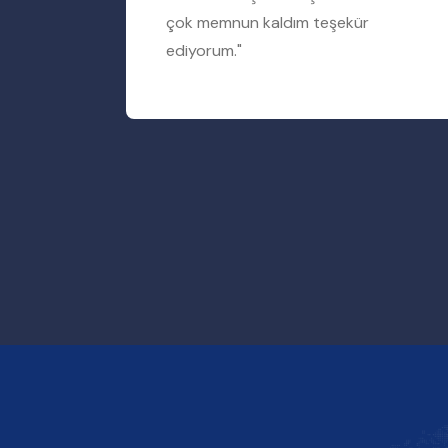
rum"
çok memnun kaldım teşekür
ediyorum."