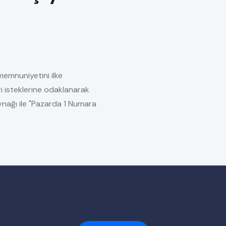
memnuniyetini ilke
i isteklerine odaklanarak
kaynağı ile "Pazarda 1 Numara