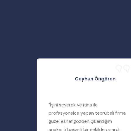
Ceyhun Öngören
rtımı
"İşini severek ve itina ile
iyere
profesyonelce yapan tecrübeli firma
amir
güzel esnaf.gözden çıkardığım
ımı tamir
anakartı başarılı bir şekilde onardı