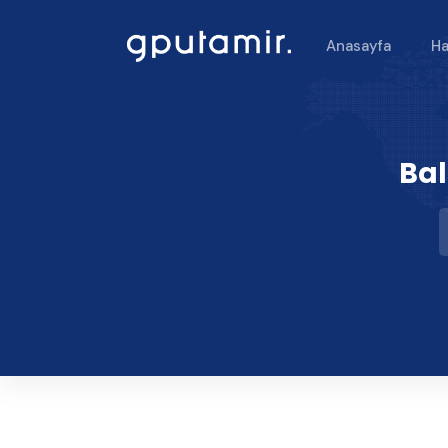
Anasayfa
Ha
Bal