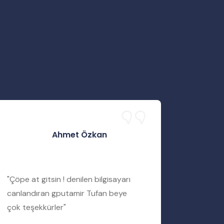
Ahmet Özkan
"Çöpe at gitsin ! denilen bilgisayarı
"Servis 
canlandıran gputamir Tufan beye
Tufan b
çok teşekkürler"
bir şekil