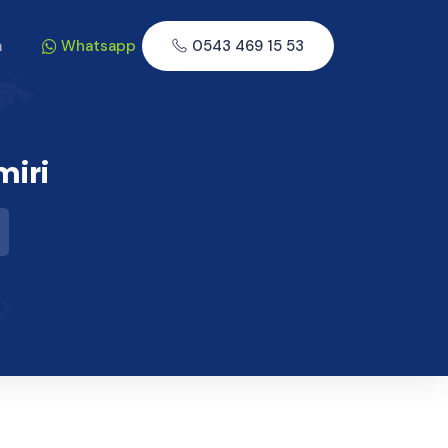
m
Whatsapp
0543 469 15 53
miri