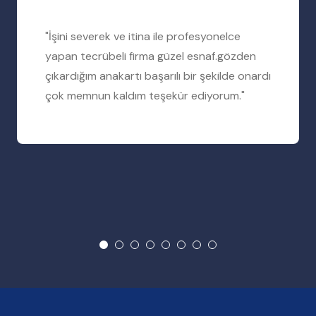
"İşini severek ve itina ile profesyonelce
yapan tecrübeli firma güzel esnaf.gözden
çıkardığım anakartı başarılı bir şekilde onardı
çok memnun kaldım teşekür ediyorum."