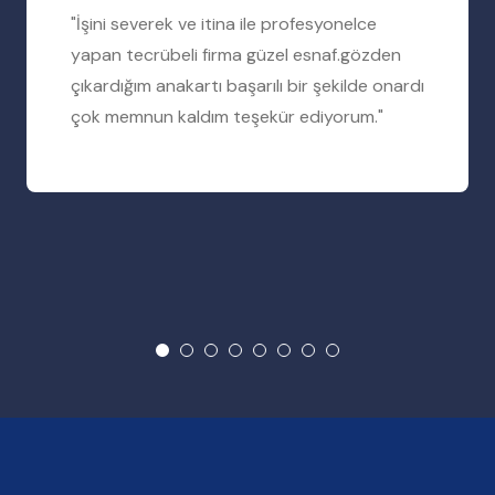
"İşini severek ve itina ile profesyonelce
yapan tecrübeli firma güzel esnaf.gözden
çıkardığım anakartı başarılı bir şekilde onardı
çok memnun kaldım teşekür ediyorum."