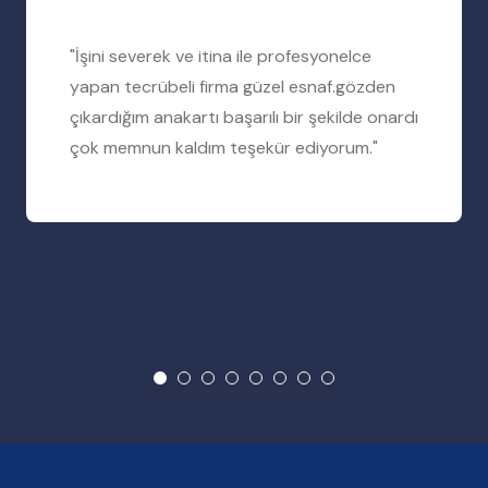
"İşini severek ve itina ile profesyonelce
yapan tecrübeli firma güzel esnaf.gözden
çıkardığım anakartı başarılı bir şekilde onardı
çok memnun kaldım teşekür ediyorum."