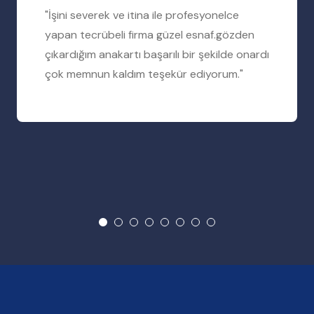
"İşini severek ve itina ile profesyonelce
yapan tecrübeli firma güzel esnaf.gözden
çıkardığım anakartı başarılı bir şekilde onardı
çok memnun kaldım teşekür ediyorum."