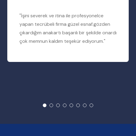
"İşini severek ve itina ile profesyonelce
yapan tecrübeli firma güzel esnaf.gözden
çıkardığım anakartı başarılı bir şekilde onardı
çok memnun kaldım teşekür ediyorum."