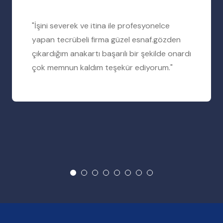
"İşini severek ve itina ile profesyonelce
yapan tecrübeli firma güzel esnaf.gözden
çıkardığım anakartı başarılı bir şekilde onardı
çok memnun kaldım teşekür ediyorum."