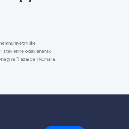
memnuniyetini ilke
i isteklerine odaklanarak
kaynağı ile "Pazarda 1 Numara