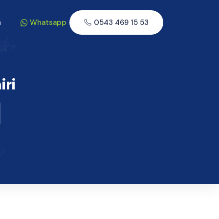
m
Whatsapp
0543 469 15 53
iri