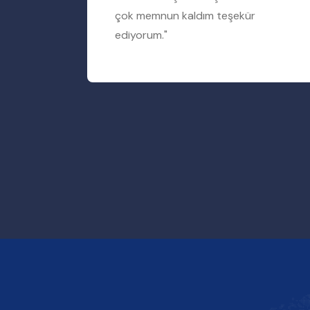
rum"
çok memnun kaldım teşekür
ediyorum."