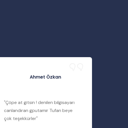
Ahmet Özkan
"Çöpe at gitsin ! denilen bilgisayarı
"Servis 
canlandıran gputamir Tufan beye
Tufan b
çok teşekkürler"
bir şekil