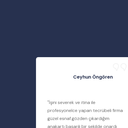
Ceyhun Öngören
rtımı
"İşini severek ve itina ile
iyere
profesyonelce yapan tecrübeli firma
amir
güzel esnaf.gözden çıkardığım
ımı tamir
anakartı başarılı bir şekilde onardı