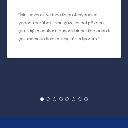
"İşini severek ve itina ile profesyonelce
yapan tecrübeli firma güzel esnaf.gözden
çıkardığım anakartı başarılı bir şekilde onardı
çok memnun kaldım teşekür ediyorum."