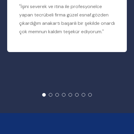
"İşini severek ve itina ile profesyonelce
yapan tecrübeli firma güzel esnaf.gözden
çıkardığım anakartı başarılı bir şekilde onardı
çok memnun kaldım teşekür ediyorum."