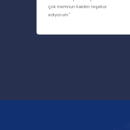
rum"
çok memnun kaldım teşekür
ediyorum."