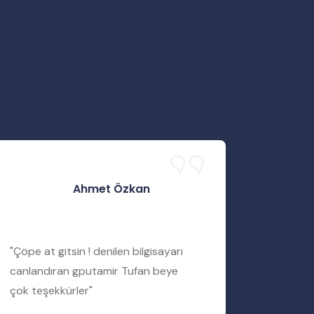
Ahmet Özkan
"Çöpe at gitsin ! denilen bilgisayarı
"Servis 
canlandıran gputamir Tufan beye
Tufan b
çok teşekkürler"
bir şekil