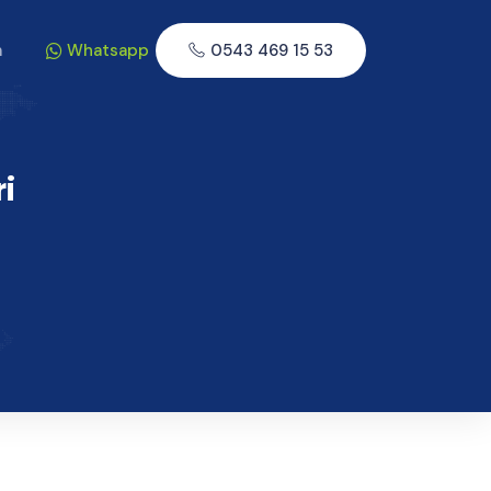
m
Whatsapp
0543 469 15 53
i