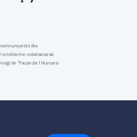
memnuniyetini ilke
i isteklerine odaklanarak
kaynağı ile "Pazarda 1 Numara