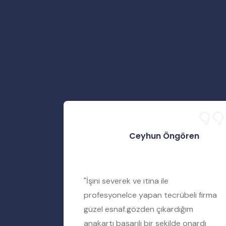
Ceyhun Öngören
rtımı
"İşini severek ve itina ile
iyere
profesyonelce yapan tecrübeli firma
amir
güzel esnaf.gözden çıkardığım
ımı tamir
anakartı başarılı bir şekilde onardı