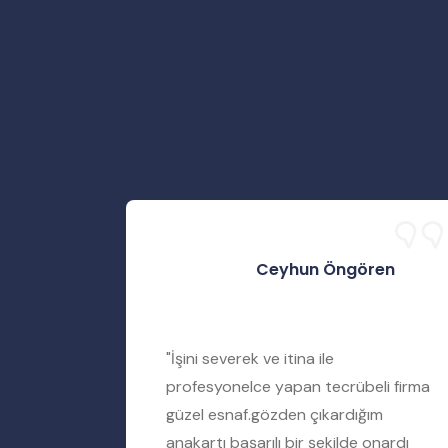
Ceyhun Öngören
rtımı
"İşini severek ve itina ile
iyere
profesyonelce yapan tecrübeli firma
amir
güzel esnaf.gözden çıkardığım
ımı tamir
anakartı başarılı bir şekilde onardı