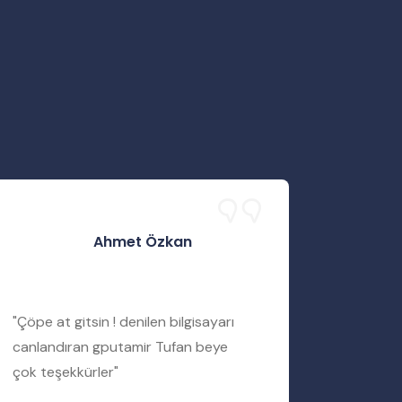
Ahmet Özkan
"Çöpe at gitsin ! denilen bilgisayarı
"Servis 
canlandıran gputamir Tufan beye
Tufan b
çok teşekkürler"
bir şekil