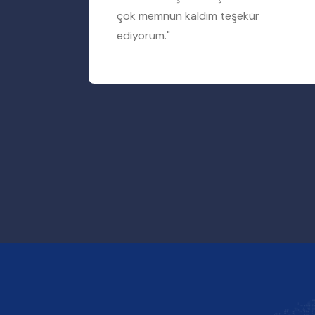
rum"
çok memnun kaldım teşekür
ediyorum."