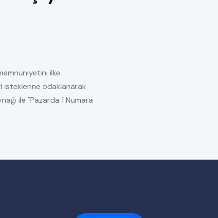
memnuniyetini ilke
i isteklerine odaklanarak
kaynağı ile "Pazarda 1 Numara