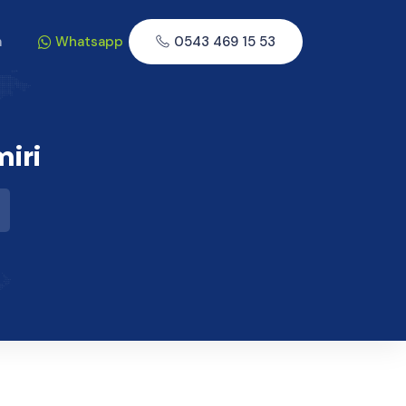
m
Whatsapp
0543 469 15 53
miri