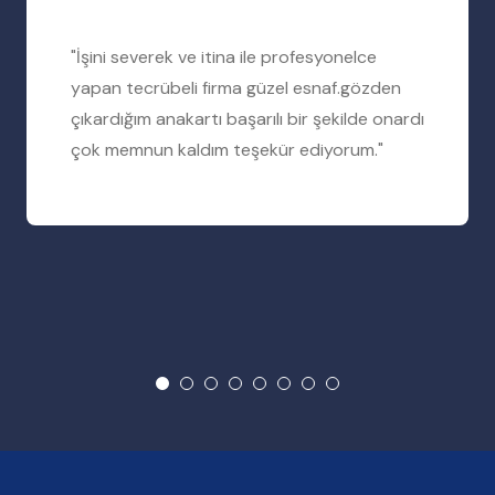
"İşini severek ve itina ile profesyonelce
yapan tecrübeli firma güzel esnaf.gözden
çıkardığım anakartı başarılı bir şekilde onardı
çok memnun kaldım teşekür ediyorum."