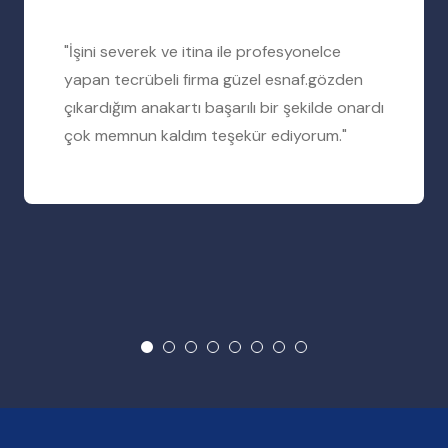
"İşini severek ve itina ile profesyonelce
yapan tecrübeli firma güzel esnaf.gözden
çıkardığım anakartı başarılı bir şekilde onardı
çok memnun kaldım teşekür ediyorum."