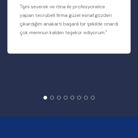
"İşini severek ve itina ile profesyonelce
yapan tecrübeli firma güzel esnaf.gözden
çıkardığım anakartı başarılı bir şekilde onardı
çok memnun kaldım teşekür ediyorum."