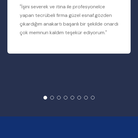
"İşini severek ve itina ile profesyonelce
yapan tecrübeli firma güzel esnaf.gözden
çıkardığım anakartı başarılı bir şekilde onardı
çok memnun kaldım teşekür ediyorum."