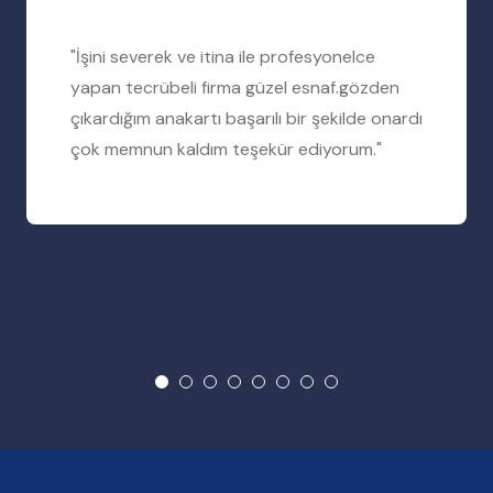
"İşini severek ve itina ile profesyonelce
yapan tecrübeli firma güzel esnaf.gözden
çıkardığım anakartı başarılı bir şekilde onardı
çok memnun kaldım teşekür ediyorum."