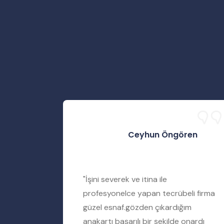
Ceyhun Öngören
rtımı
"İşini severek ve itina ile
iyere
profesyonelce yapan tecrübeli firma
amir
güzel esnaf.gözden çıkardığım
ımı tamir
anakartı başarılı bir şekilde onardı