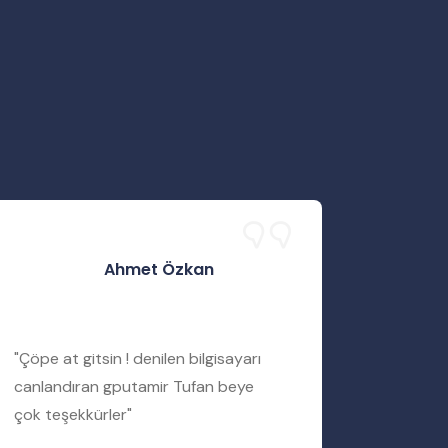
Ahmet Özkan
"Çöpe at gitsin ! denilen bilgisayarı
"Servis 
canlandıran gputamir Tufan beye
Tufan b
çok teşekkürler"
bir şekil