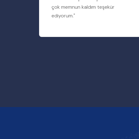
rum"
çok memnun kaldım teşekür
ediyorum."