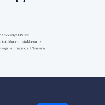
memnuniyetini ilke
i isteklerine odaklanarak
kaynağı ile "Pazarda 1 Numara