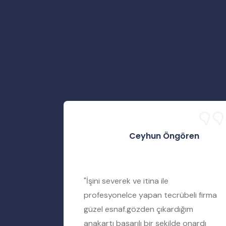
Ceyhun Öngören
rtımı
"İşini severek ve itina ile
iyere
profesyonelce yapan tecrübeli firma
amir
güzel esnaf.gözden çıkardığım
ımı tamir
anakartı başarılı bir şekilde onardı