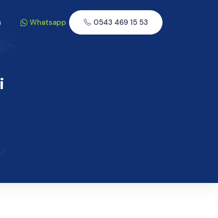
m
Whatsapp
0543 469 15 53
i