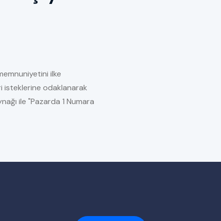
memnuniyetini ilke
i isteklerine odaklanarak
kaynağı ile "Pazarda 1 Numara