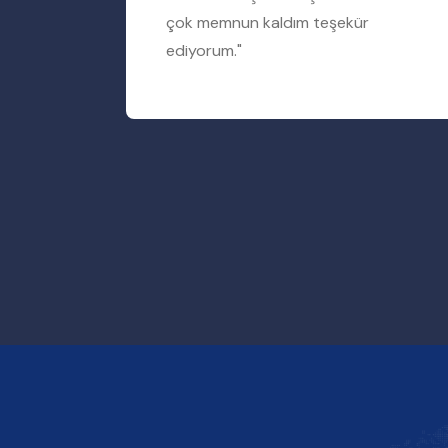
rum"
çok memnun kaldım teşekür
ediyorum."