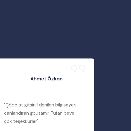
Ahmet Özkan
"Çöpe at gitsin ! denilen bilgisayarı
"Servis 
canlandıran gputamir Tufan beye
Tufan b
çok teşekkürler"
bir şekil