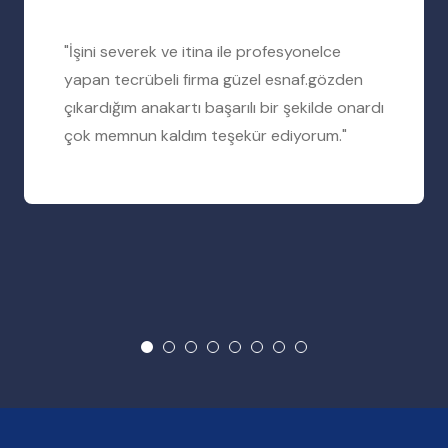
"İşini severek ve itina ile profesyonelce
yapan tecrübeli firma güzel esnaf.gözden
çıkardığım anakartı başarılı bir şekilde onardı
çok memnun kaldım teşekür ediyorum."