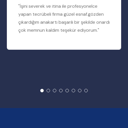
"İşini severek ve itina ile profesyonelce
yapan tecrübeli firma güzel esnaf.gözden
çıkardığım anakartı başarılı bir şekilde onardı
çok memnun kaldım teşekür ediyorum."