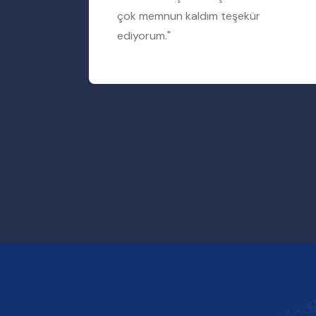
rum"
çok memnun kaldım teşekür
ediyorum."