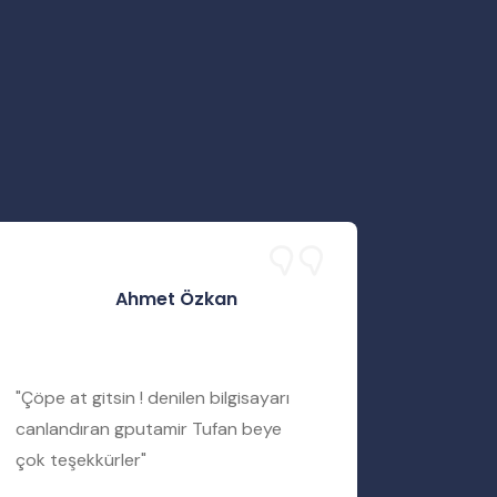
Ahmet Özkan
"Çöpe at gitsin ! denilen bilgisayarı
"Servis 
canlandıran gputamir Tufan beye
Tufan b
çok teşekkürler"
bir şekil