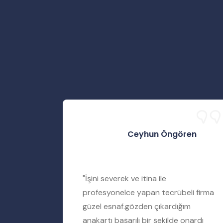
Ceyhun Öngören
rtımı
"İşini severek ve itina ile
iyere
profesyonelce yapan tecrübeli firma
amir
güzel esnaf.gözden çıkardığım
ımı tamir
anakartı başarılı bir şekilde onardı