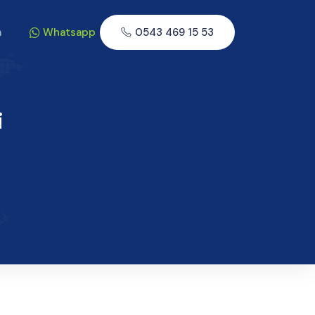
m
Whatsapp
0543 469 15 53
i