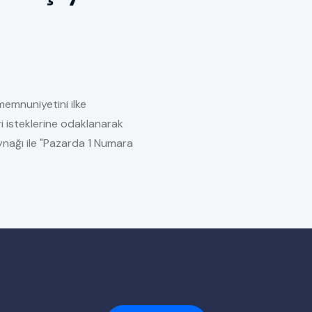
memnuniyetini ilke
i isteklerine odaklanarak
kaynağı ile "Pazarda 1 Numara