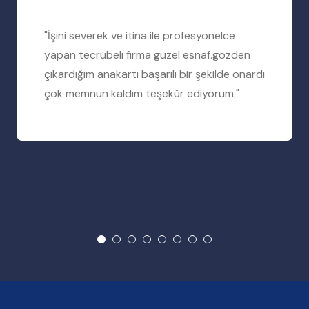
"İşini severek ve itina ile profesyonelce
yapan tecrübeli firma güzel esnaf.gözden
çıkardığım anakartı başarılı bir şekilde onardı
çok memnun kaldım teşekür ediyorum."