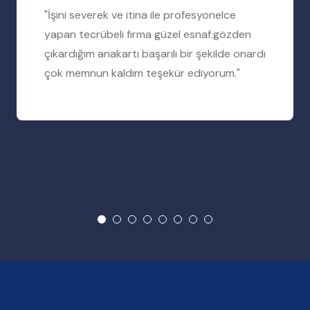
"İşini severek ve itina ile profesyonelce
yapan tecrübeli firma güzel esnaf.gözden
çıkardığım anakartı başarılı bir şekilde onardı
çok memnun kaldım teşekür ediyorum."