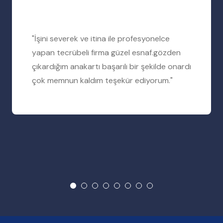
"İşini severek ve itina ile profesyonelce
yapan tecrübeli firma güzel esnaf.gözden
çıkardığım anakartı başarılı bir şekilde onardı
çok memnun kaldım teşekür ediyorum."