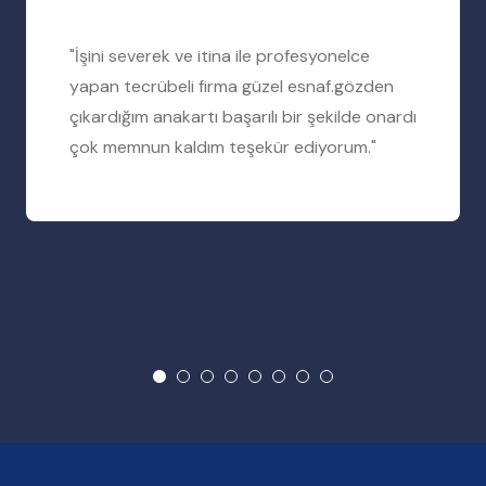
"İşini severek ve itina ile profesyonelce
yapan tecrübeli firma güzel esnaf.gözden
çıkardığım anakartı başarılı bir şekilde onardı
çok memnun kaldım teşekür ediyorum."