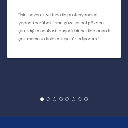
"İşini severek ve itina ile profesyonelce
yapan tecrübeli firma güzel esnaf.gözden
çıkardığım anakartı başarılı bir şekilde onardı
çok memnun kaldım teşekür ediyorum."