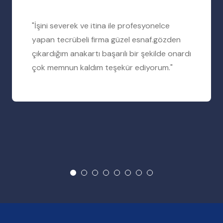
"İşini severek ve itina ile profesyonelce
yapan tecrübeli firma güzel esnaf.gözden
çıkardığım anakartı başarılı bir şekilde onardı
çok memnun kaldım teşekür ediyorum."