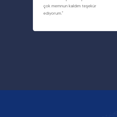
rum"
çok memnun kaldım teşekür
ediyorum."