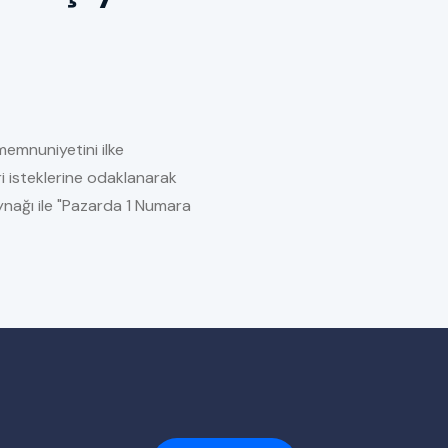
memnuniyetini ilke
i isteklerine odaklanarak
kaynağı ile "Pazarda 1 Numara