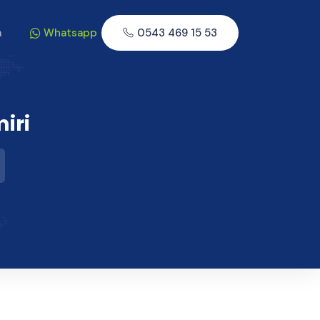
m
Whatsapp
0543 469 15 53
iri