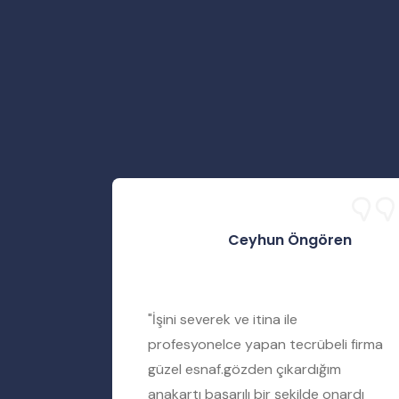
Ceyhun Öngören
rtımı
"İşini severek ve itina ile
iyere
profesyonelce yapan tecrübeli firma
amir
güzel esnaf.gözden çıkardığım
ımı tamir
anakartı başarılı bir şekilde onardı