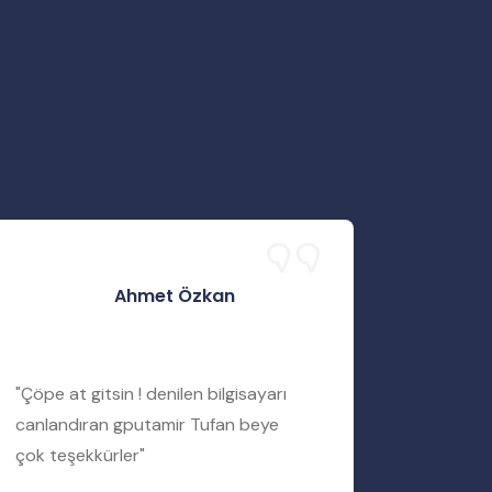
Ahmet Özkan
"Çöpe at gitsin ! denilen bilgisayarı
"Servis 
canlandıran gputamir Tufan beye
Tufan b
çok teşekkürler"
bir şekil