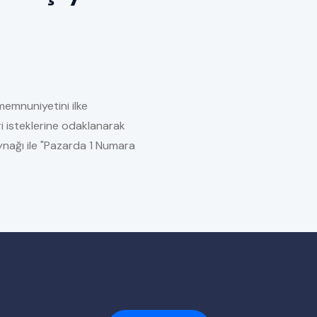
memnuniyetini ilke
i isteklerine odaklanarak
kaynağı ile "Pazarda 1 Numara