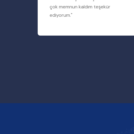
rum"
çok memnun kaldım teşekür
ediyorum."