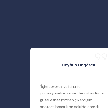
Ceyhun Öngören
rtımı
"İşini severek ve itina ile
iyere
profesyonelce yapan tecrübeli firma
amir
güzel esnaf.gözden çıkardığım
ımı tamir
anakartı başarılı bir şekilde onardı