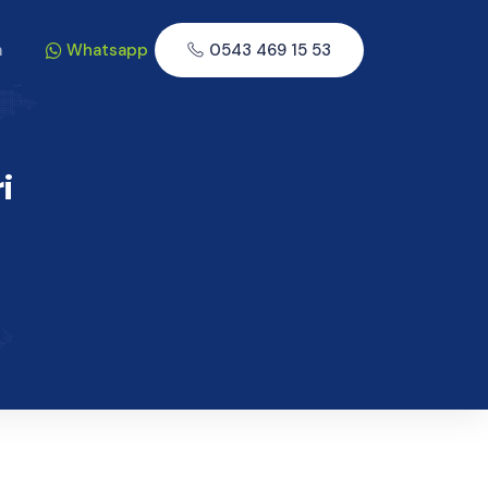
m
Whatsapp
0543 469 15 53
i