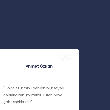
Ahmet Özkan
"Çöpe at gitsin ! denilen bilgisayarı
"Servis 
canlandıran gputamir Tufan beye
Tufan b
çok teşekkürler"
bir şekil