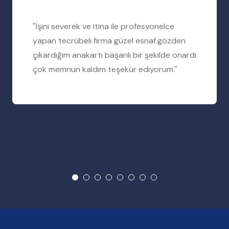
"İşini severek ve itina ile profesyonelce
yapan tecrübeli firma güzel esnaf.gözden
çıkardığım anakartı başarılı bir şekilde onardı
çok memnun kaldım teşekür ediyorum."