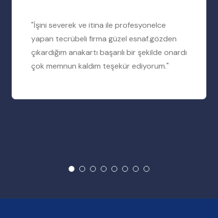
"İşini severek ve itina ile profesyonelce
yapan tecrübeli firma güzel esnaf.gözden
çıkardığım anakartı başarılı bir şekilde onardı
çok memnun kaldım teşekür ediyorum."