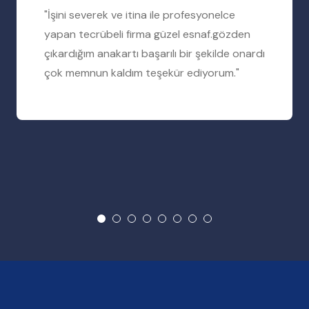
"İşini severek ve itina ile profesyonelce
yapan tecrübeli firma güzel esnaf.gözden
çıkardığım anakartı başarılı bir şekilde onardı
çok memnun kaldım teşekür ediyorum."