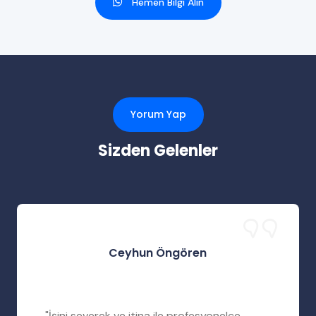
Hemen Bilgi Alın
Yorum Yap
Sizden Gelenler
Ceyhun Öngören
"İşini severek ve itina ile profesyonelce