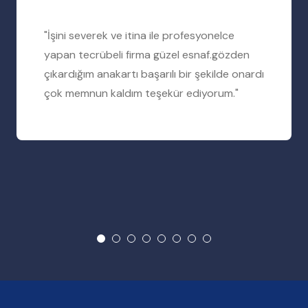
"İşini severek ve itina ile profesyonelce
yapan tecrübeli firma güzel esnaf.gözden
çıkardığım anakartı başarılı bir şekilde onardı
çok memnun kaldım teşekür ediyorum."