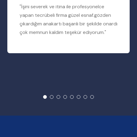
"İşini severek ve itina ile profesyonelce
yapan tecrübeli firma güzel esnaf.gözden
çıkardığım anakartı başarılı bir şekilde onardı
çok memnun kaldım teşekür ediyorum."