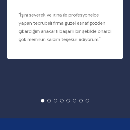
"İşini severek ve itina ile profesyonelce
yapan tecrübeli firma güzel esnaf.gözden
çıkardığım anakartı başarılı bir şekilde onardı
çok memnun kaldım teşekür ediyorum."