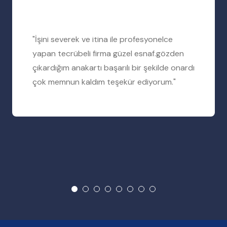
"İşini severek ve itina ile profesyonelce
yapan tecrübeli firma güzel esnaf.gözden
çıkardığım anakartı başarılı bir şekilde onardı
çok memnun kaldım teşekür ediyorum."