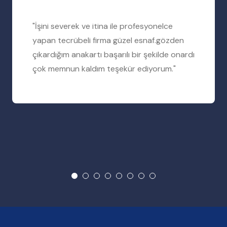
"İşini severek ve itina ile profesyonelce
yapan tecrübeli firma güzel esnaf.gözden
çıkardığım anakartı başarılı bir şekilde onardı
çok memnun kaldım teşekür ediyorum."