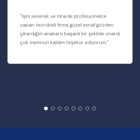
"İşini severek ve itina ile profesyonelce
yapan tecrübeli firma güzel esnaf.gözden
çıkardığım anakartı başarılı bir şekilde onardı
çok memnun kaldım teşekür ediyorum."