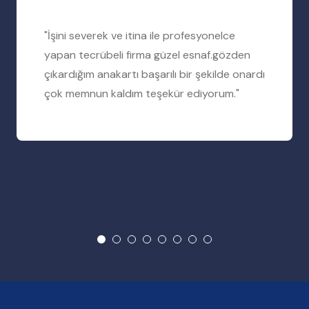
"İşini severek ve itina ile profesyonelce
yapan tecrübeli firma güzel esnaf.gözden
çıkardığım anakartı başarılı bir şekilde onardı
çok memnun kaldım teşekür ediyorum."