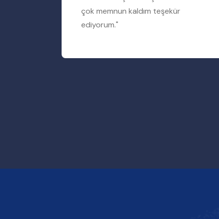
rum"
çok memnun kaldım teşekür
ediyorum."