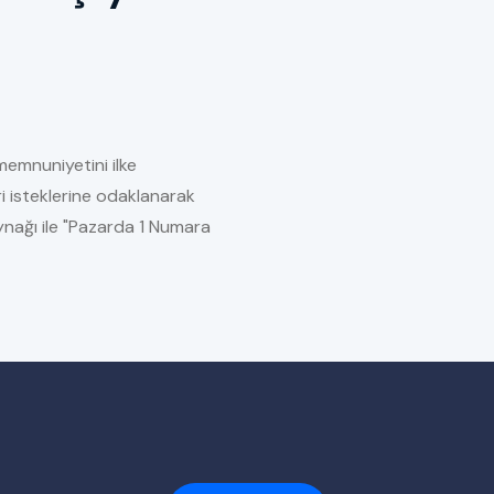
memnuniyetini ilke
i isteklerine odaklanarak
kaynağı ile "Pazarda 1 Numara