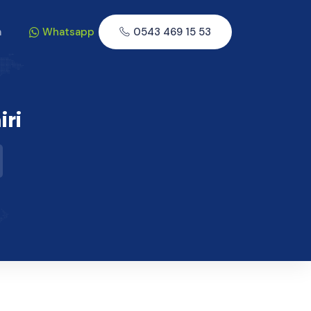
m
Whatsapp
0543 469 15 53
iri