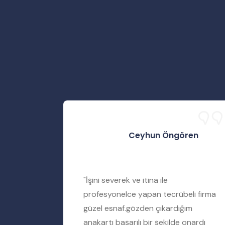
Ceyhun Öngören
rtımı
"İşini severek ve itina ile
iyere
profesyonelce yapan tecrübeli firma
amir
güzel esnaf.gözden çıkardığım
ımı tamir
anakartı başarılı bir şekilde onardı