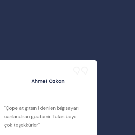
Ahmet Özkan
"Çöpe at gitsin ! denilen bilgisayarı
"Servis 
canlandıran gputamir Tufan beye
Tufan b
çok teşekkürler"
bir şekil